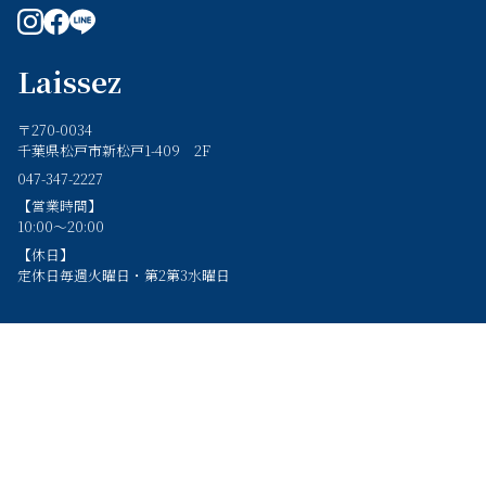
instagram
facebook
line
Laissez
〒270-0034
千葉県松戸市新松戸1-409 2F
047-347-2227
【営業時間】
10:00～20:00
【休日】
定休日毎週火曜日・第2第3水曜日
Top
Concept
Design color
Staff
Style
Blog
On-line
Shops
Recruit
Hotpepper Beauty